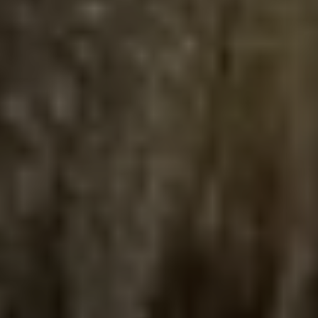
Asistent Sileo & Drosera
Online • Odpovedám ihneď
Ahoj! 👋 Som váš asistent pre
ubytovanie v Račkovej doline. Ako
vám môžem pomôcť?
Aké izby máte?
Kde sa nachádzate?
Koľko stojí noc?