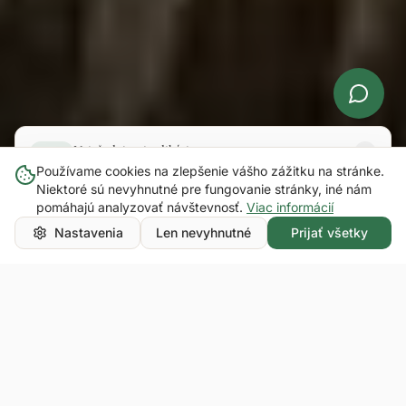
Nainštalujte si aplikáciu
Rýchly prístup k bodom a odmenám priamo z vášho
Používame cookies na zlepšenie vášho zážitku na stránke.
telefónu
Niektoré sú nevyhnutné pre fungovanie stránky, iné nám
POKRAČOVAŤ
pomáhajú analyzovať návštevnosť.
Viac informácií
Nainštalovať
Neskôr
Rezervovať pobyt
Nastavenia
Len nevyhnutné
Prijať všetky
Domov
Ubytovanie
Penzión Sileo
Penzión Sileo je rodinné ubytovanie v Pribyline, v
Račkovej doline v Západných Tatrách (Liptov). Ponúka