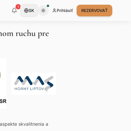
1
SK
Prihlásiť
REZERVOVAŤ
vnom ruchu pre
spekte skvalitnenia a