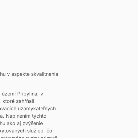
u v aspekte skvalitnenia
 území Pribylina, v
 ktoré zahŕňali
dovacích uzamykateľných
ka. Naplnením týchto
chu ako aj zvýšenie
skytovaných služieb, čo
cestovného ruchu prispeli