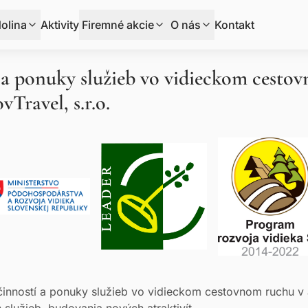
olina
Aktivity
Firemné akcie
O nás
Kontakt
 a ponuky služieb vo vidieckom cesto
vTravel, s.r.o.
inností a ponuky služieb vo vidieckom cestovnom ruchu v a
služieb, budovania nových atraktivít.