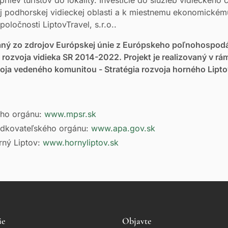
j podhorskej vidieckej oblasti a k miestnemu ekonomickém
oločnosti LiptovTravel, s.r.o..
vaný zo zdrojov Európskej únie z Európskeho poľnohospod
 rozvoja vidieka SR 2014-2022. Projekt je realizovaný v rá
voja vedeného komunitou - Stratégia rozvoja horného Lipt
eho orgánu:
www.mpsr.sk
edkovateľského orgánu:
www.apa.gov.sk
ný Liptov:
www.hornyliptov.sk
ie
Objavte