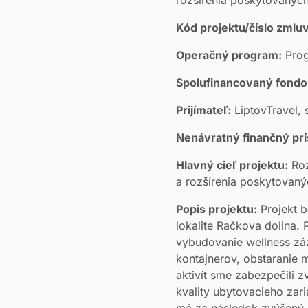
Kód projektu/číslo zmlu
Operačný program:
Prog
Spolufinancovaný fond
Prijímateľ:
LiptovTravel, s
Nenávratný finančný pr
Hlavný cieľ projektu:
Roz
a rozšírenia poskytovanýc
Popis projektu:
Projekt b
lokalite Račkova dolina. 
vybudovanie wellness záz
kontajnerov, obstaranie 
aktivít sme zabezpečili 
kvality ubytovacieho zar
má za následok zvýšený pr