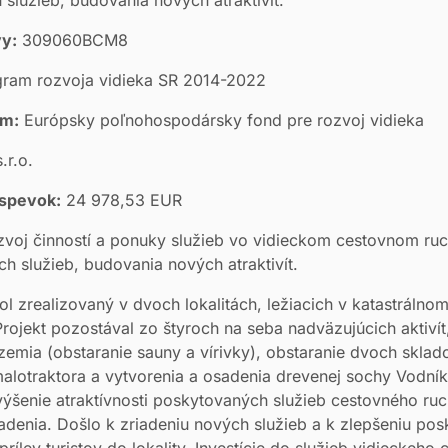
vy:
309060BCM8
ram rozvoja vidieka SR 2014-2022
om:
Európsky poľnohospodársky fond pre rozvoj vidieka
.r.o.
íspevok:
24 978,53 EUR
voj činností a ponuky služieb vo vidieckom cestovnom ruch
h služieb, budovania nových atraktivít.
ol zrealizovaný v dvoch lokalitách, ležiacich v katastrálnom
Projekt pozostával zo štyroch na seba nadväzujúcich aktivít,
emia (obstaranie sauny a vírivky), obstaranie dvoch skla
malotraktora a vytvorenia a osadenia drevenej sochy Vodní
zvýšenie atraktívnosti poskytovaných služieb cestovného ru
iadenia. Došlo k zriadeniu nových služieb a k zlepšeniu po
ílev turistov do lokality. Investície do služieb vidieckeho 