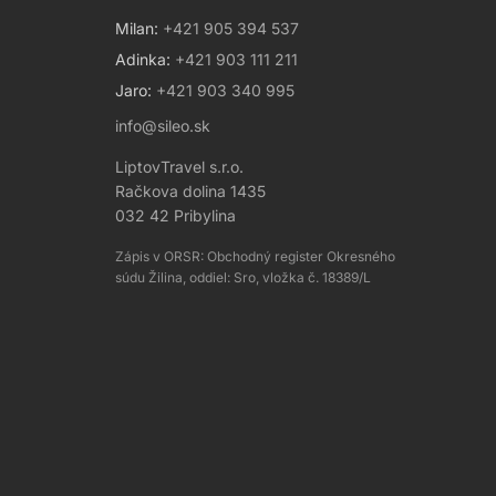
Milan:
+421 905 394 537
Adinka:
+421 903 111 211
Jaro:
+421 903 340 995
info@sileo.sk
LiptovTravel s.r.o.
Račkova dolina 1435
032 42 Pribylina
Zápis v ORSR: Obchodný register Okresného
súdu Žilina, oddiel: Sro, vložka č. 18389/L
Asistent Sileo & Drosera
Online • Odpovedám ihneď
Ahoj! 👋 Som váš asistent pre
ubytovanie v Račkovej doline. Ako
vám môžem pomôcť?