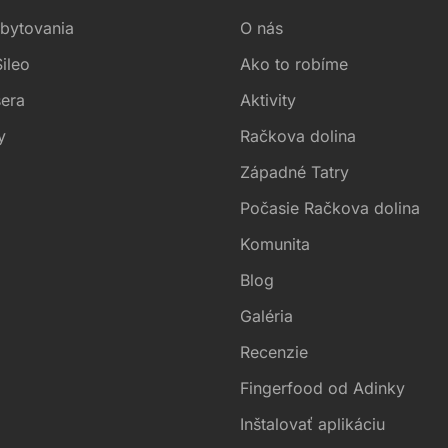
ubytovania
O nás
ileo
Ako to robíme
sera
Aktivity
y
Račkova dolina
Západné Tatry
Počasie Račkova dolina
Komunita
Blog
Galéria
Recenzie
Fingerfood od Adinky
Inštalovať aplikáciu