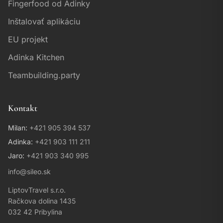
Fingerfood od Adinky
Inštalovať aplikáciu
EU projekt
Adinka Kitchen
Teambuilding.party
Kontakt
Milan:
+421 905 394 537
Adinka:
+421 903 111 211
Asistent Sileo & Drosera
Jaro:
+421 903 340 995
Online • Odpovedám ihneď
info@sileo.sk
LiptovTravel s.r.o.
Ahoj! 👋 Som váš asistent pre
ubytovanie v Račkovej doline. Ako
Račkova dolina 1435
vám môžem pomôcť?
032 42 Pribylina