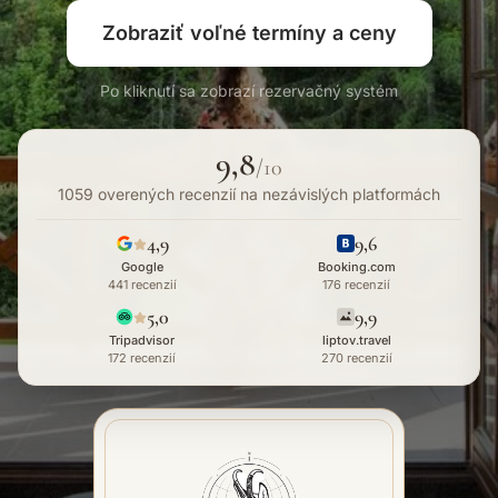
Zobraziť voľné termíny a ceny
Po kliknutí sa zobrazí rezervačný systém
9,8
/10
1059 overených recenzií na nezávislých platformách
4,9
9,6
Google
Booking.com
441 recenzií
176 recenzií
5,0
9,9
Tripadvisor
liptov.travel
172 recenzií
270 recenzií