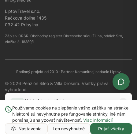
LiptovTravel s.r.o.
Ahoj! 👋 Som váš asistent pre
ubytovanie v Račkovej doline. Ako
Račkova dolina 1435
vám môžem pomôcť?
032 42 Pribylina
Zápis v ORSR: Obchodný register Okresného súdu Žilina, oddiel: Sro,
Aké izby máte?
Kde sa nachádzate?
vložka č. 18389/L
Koľko stojí noc?
Rodinný projekt od 2010
·
Partner Komunitnej nadácie Liptov
© 2026 Penzión Sileo & Villa Drosera.
Všetky práva
vyhradené.
Ochrana údajov
Podmienky používania
Reklamačný poriadok
Nainštalujte si aplikáciu
Rýchly prístup k bodom a odmenám priamo z vášho
Používame cookies na zlepšenie vášho zážitku na stránke.
Vytvorené s
v Račkovej doline
telefónu
Niektoré sú nevyhnutné pre fungovanie stránky, iné nám
Powered by
Lovable
pomáhajú analyzovať návštevnosť.
Viac informácií
Nainštalovať
Neskôr
Rezervovať pobyt
Nastavenia
Len nevyhnutné
Prijať všetky