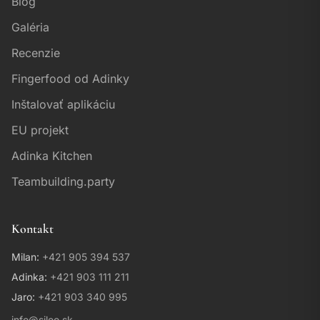
Blog
Galéria
Recenzie
Fingerfood od Adinky
Inštalovať aplikáciu
EU projekt
Adinka Kitchen
Teambuilding.party
Kontakt
Milan:
+421 905 394 537
Adinka:
+421 903 111 211
Asistent Sileo & Drosera
Jaro:
+421 903 340 995
Online • Odpovedám ihneď
info@sileo.sk