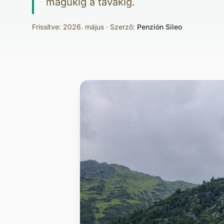
magukig a tavakig.
Frissítve: 2026. május · Szerző:
Penzión Sileo