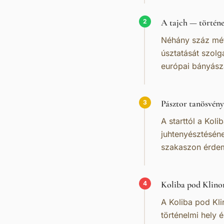
A tajch — történe
2
Néhány száz mét
úsztatását szolg
európai bányásza
Pásztor tanösvény
3
A starttól a Kol
juhtenyésztéséne
szakaszon érdem
Koliba pod Klino
4
A Koliba pod Kl
történelmi hely 