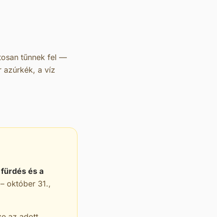
tosan tűnnek fel —
r azúrkék, a víz
 fürdés és a
 – október 31.,
ze az adott