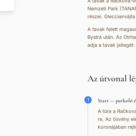
A tavak a Račkova-v
Nemzeti Park (TANAP)
részei. Gleccservájt
A tavak felett magas
Bystrá után. Az Otrh
adja a tavak jellegé
Az útvonal lé
Start — parkoló é
1
A túra a Račkova
re. Az ösvény el
koronájában rejt