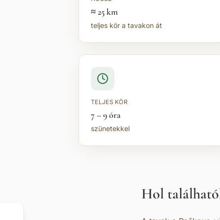
≈ 25 km
teljes kör a tavakon át
TELJES KÖR
7 – 9 óra
szünetekkel
Hol található