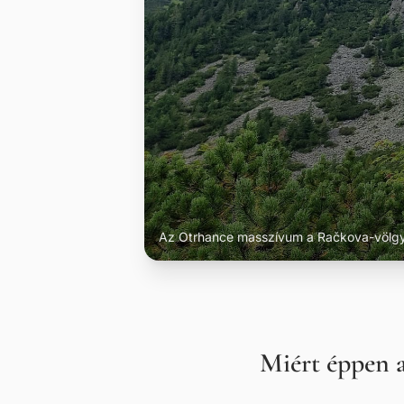
Az Otrhance masszívum a Račkova-völgy 
Miért éppen 