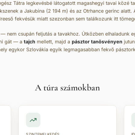
gész Tátra legkevésbé látogatott magashegyi tavai közé ta
kszenek a Jakubina (2 194 m) és az Otrhance gerinc alatt. 
félreeső fekvésük miatt szezonban sem találkozunk itt tömeg
 — nem csupán feljutás a tavakhoz. Útközben elhaladunk egy
mi gát — a
tajch
mellett, majd a
pásztor tanösvényen
jutun
ely egykor Szlovákia egyik legmagasabban fekvő pásztork
A túra számokban
SZINTEMELKEDÉS
I