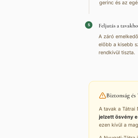
gerinc és az egé
Feljutás a tavakho
5
A záró emelkedő 
előbb a kisebb s
rendkívül tiszta.
Biztonság é
A tavak a Tátra
jelzett ösvény 
ezen kívül a mag
A Nyugati-Tátra i