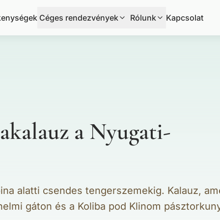
kenységek
Céges rendezvények
Rólunk
Kapcsolat
akalauz a Nyugati-
ina alatti csendes tengerszemekig. Kalauz, am
rténelmi gáton és a Koliba pod Klinom pásztorkun