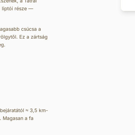
szenek, a Tátrai
 liptói része —
magasabb csúcsa a
ölgytől. Ez a zártság
eg.
bejáratától ≈ 3,5 km-
l. Magasan a fa