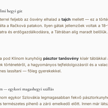
lmi hegyi gát
errel feljebb az ösvény elhalad a
tajch
mellett — ez a törté
álta a Račková patakon. Ilyen gátak jellemzőek voltak a 18
tra és erdőgazdálkodásra, a Tátrában alig maradt belőlük.
iba pod Klinom kunyhóig
pásztor tanösvény
kísér táblákkal
k történetéről, a hagyományos tejfeldolgozásról és a valach
es lassítani — főleg gyerekekkel.
m — egykori magashegyi szállás
inom egykor Szlovákia legmagasabban fekvő pásztorkunyhó
és természetes pihenő a záró emelkedő előtt. Innen már láts