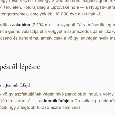
ölgy felső részén, mintegy 2 000 méteres magasságban fek
 területén. Földrajzilag a Liptovské hole — a Nyugati-Tátra
a tengerszemek, amelyek kb. 10 000 éve alakultak ki.
odik a
Jakubina
(2 194 m) — a Nyugati-Tátra második leg
ance gerinc választja el a völgyet a szomszédos Jamnícka-v
t: csend és panoráma, amely csak a völgy legvégén nyílik m
pésről lépésre
s a Jemník fafajd
-völgy aszfaltútjának végén lévő parkolóból indul, a völgy 
ején fa szobor áll —
a Jemník fafajd
a Drevuliaci projektbő
őzik, így a legtöbb túrázó észre sem veszi.