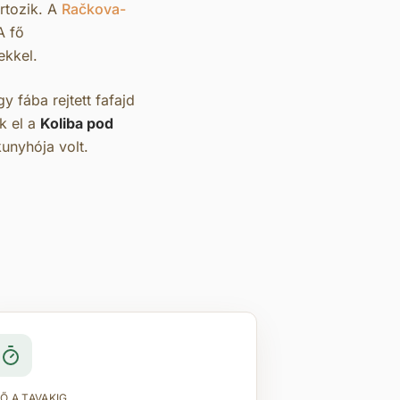
rtozik. A
Račkova-
A fő
ekkel.
 fába rejtett fafajd
k el a
Koliba pod
unyhója volt.
DŐ A TAVAKIG