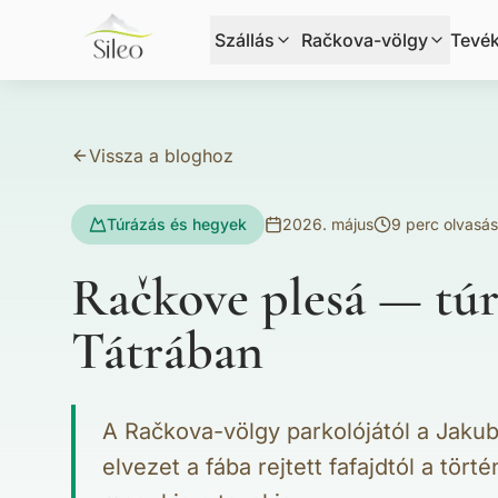
Szállás
Račkova-völgy
Tevé
Vissza a bloghoz
Túrázás és hegyek
2026. május
9 perc olvasás
Račkove plesá — túr
Tátrában
A Račkova-völgy parkolójától a Jakub
elvezet a fába rejtett fafajdtól a tö