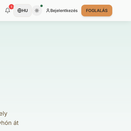
1
HU
Bejelentkezés
FOGLALÁS
ely
yhón át