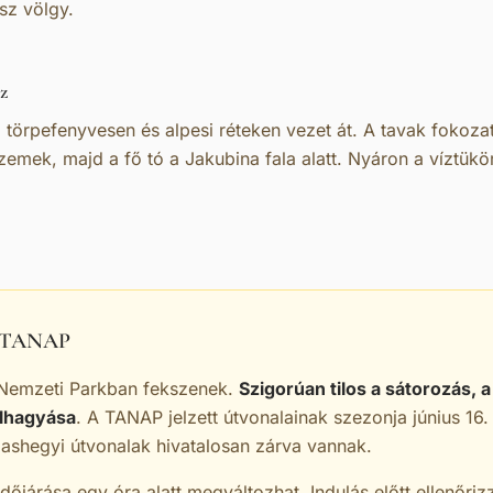
sz völgy.
z
törpefenyvesen és alpesi réteken vezet át. A tavak fokoza
zemek, majd a fő tó a Jakubina fala alatt. Nyáron a víztükö
s TANAP
i Nemzeti Parkban fekszenek.
Szigorúan tilos a sátorozás, a
elhagyása
. A TANAP jelzett útvonalainak szezonja június 16.
ashegyi útvonalak hivatalosan zárva vannak.
dőjárása egy óra alatt megváltozhat. Indulás előtt ellenőriz