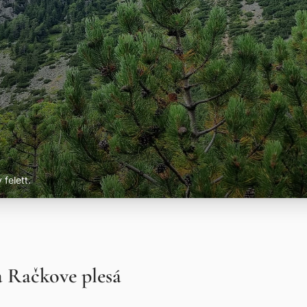
felett.
a Račkove plesá