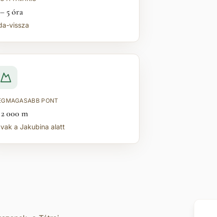
 – 5 óra
da-vissza
EGMAGASABB PONT
 2 000 m
avak a Jakubina alatt