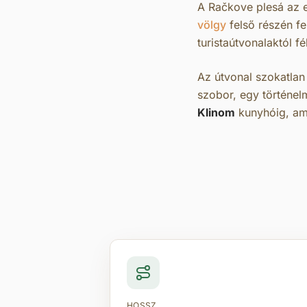
A Račkove plesá az e
völgy
felső részén fe
turistaútvonalaktól 
Az útvonal szokatlan
szobor, egy történel
Klinom
kunyhóig, am
HOSSZ