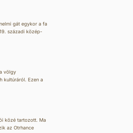
nelmi gát egykor a fa
–19. századi közép-
 a völgy
 kultúráról. Ezen a
i közé tartozott. Ma
zik az Otrhance