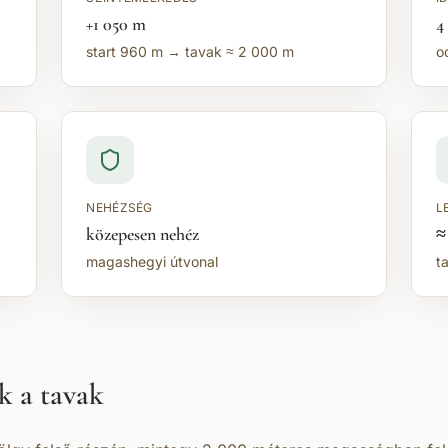
+1 050 m
4
start 960 m → tavak ≈ 2 000 m
o
NEHÉZSÉG
L
közepesen nehéz
≈
magashegyi útvonal
t
k a tavak