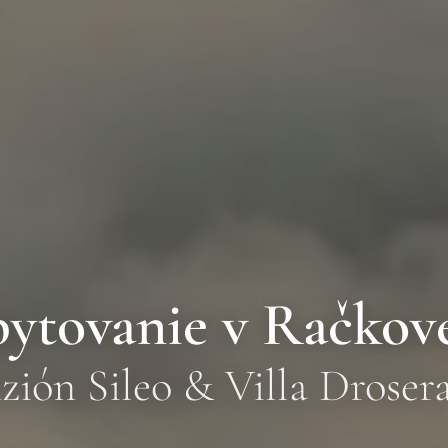
ytovanie v Račkove
zión Sileo & Villa Droser