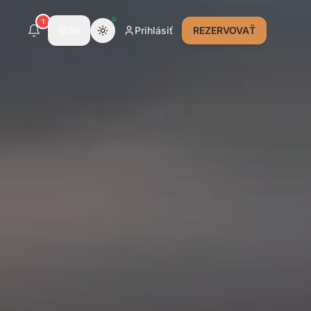
1
SK
Prihlásiť
REZERVOVAŤ