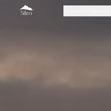
Ubytovanie
Račkova d