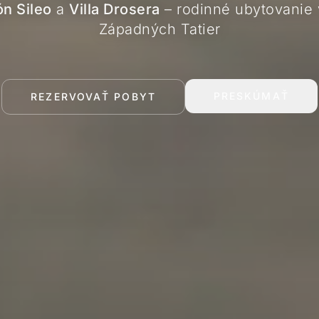
n Sileo
a
Villa Drosera
–
rodinné ubytovanie 
Západných Tatier
PRESKÚMAŤ
REZERVOVAŤ POBYT