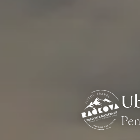
Ub
Pen