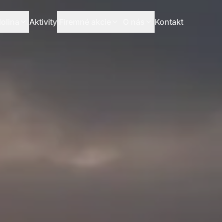
olina
Aktivity
Firemné akcie
O nás
Kontakt