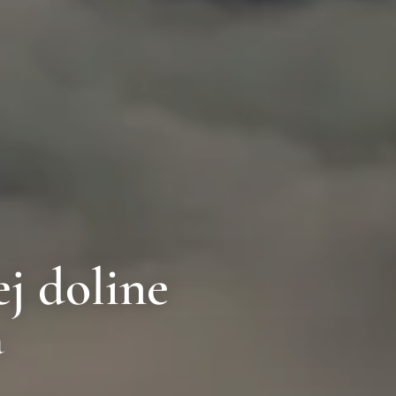
j doline
a